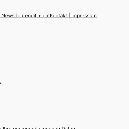
t News
Touren
dit + dat
Kontakt | Impressum
g
eln Ihre personenbezogenen Daten