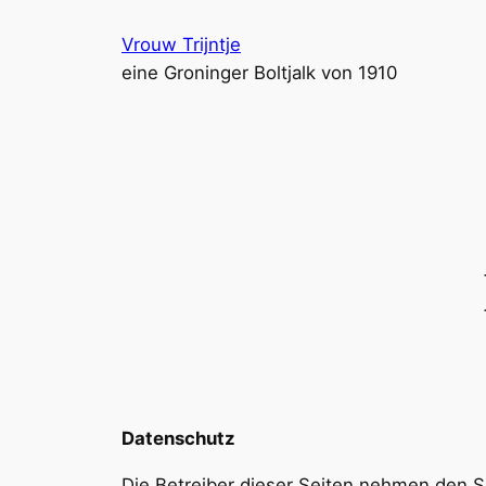
Zum
Vrouw Trijntje
Inhalt
eine Groninger Boltjalk von 1910
springen
Datenschutz
Die Betreiber dieser Seiten nehmen den S