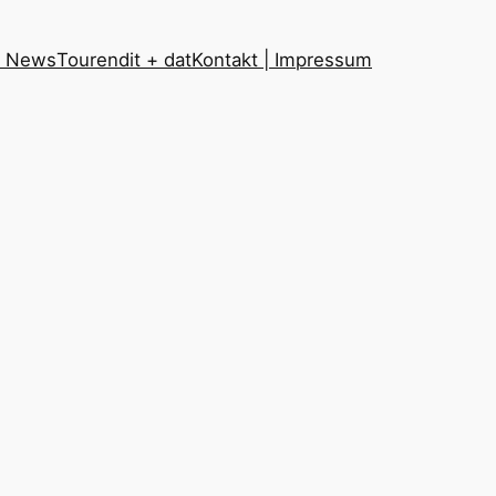
t News
Touren
dit + dat
Kontakt | Impressum