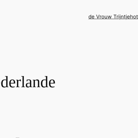
de Vrouw Trijntje
ho
derlande