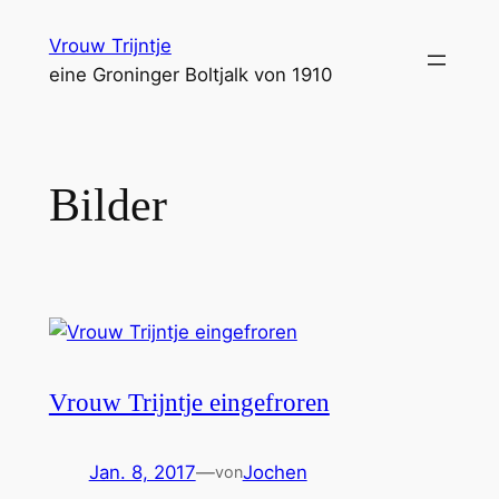
Zum
Vrouw Trijntje
Inhalt
eine Groninger Boltjalk von 1910
springen
Bilder
Vrouw Trijntje eingefroren
Jan. 8, 2017
—
Jochen
von