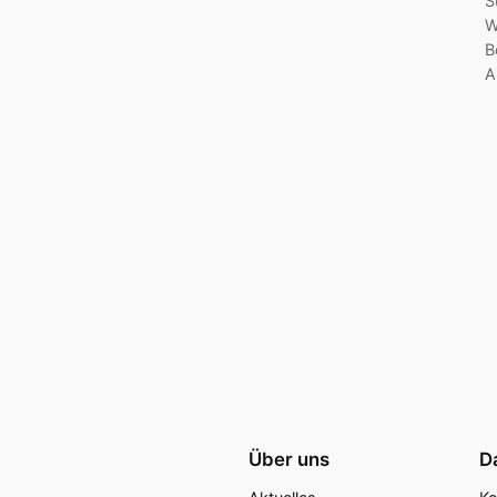
S
W
B
A
Über uns
D