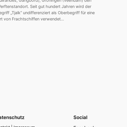
üllrandes, Gangbord), Groningen (Veendam) den
erftenstandort. Seit gut hundert Jahren wird der
egriff „Tjalk“ undifferenziert als Oberbegriff für eine
rt von Frachtschiffen verwendet…
atenschutz
Social