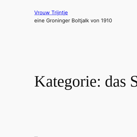
Zum
Vrouw Trijntje
Inhalt
eine Groninger Boltjalk von 1910
springen
Kategorie:
das S