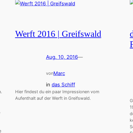
Werft 2016 | Greifswald
Aug. 10, 2016
—
Marc
von
in
das Schiff
n.
Hier findest du ein paar Impressionen vom
Aufenthalt auf der Werft in Greifswald.
G
1
,
d
k
S
e