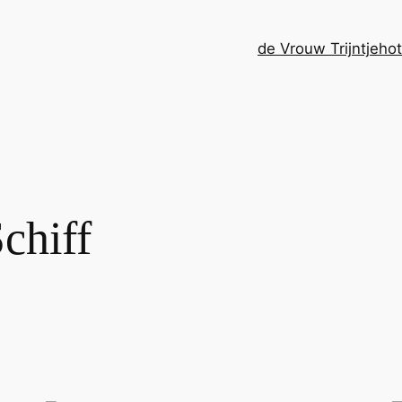
de Vrouw Trijntje
ho
chiff