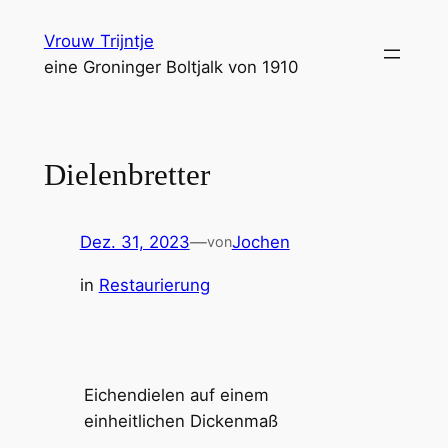
Zum
Vrouw Trijntje
Inhalt
eine Groninger Boltjalk von 1910
springen
Dielenbretter
Dez. 31, 2023
—
Jochen
von
in
Restaurierung
Eichendielen auf einem
einheitlichen Dickenmaß