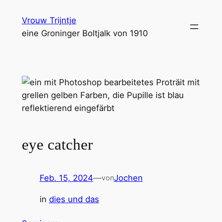
Zum
Vrouw Trijntje
Inhalt
eine Groninger Boltjalk von 1910
springen
eye catcher
Feb. 15, 2024
—
Jochen
von
in
dies und das