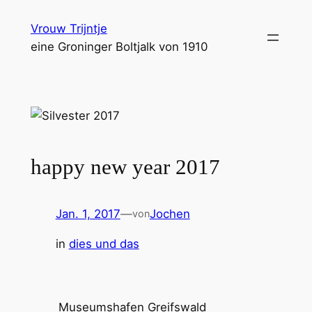
Zum
Vrouw Trijntje
Inhalt
eine Groninger Boltjalk von 1910
springen
happy new year 2017
Jan. 1, 2017
—
Jochen
von
in
dies und das
Museumshafen Greifswald