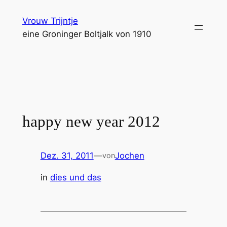
Zum
Vrouw Trijntje
Inhalt
eine Groninger Boltjalk von 1910
springen
happy new year 2012
Dez. 31, 2011
—
Jochen
von
in
dies und das