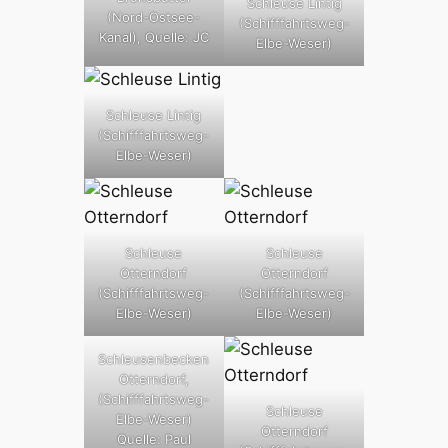
Schleuse Lintig
(Nord-Ostsee-
(Schifffahrtsweg-
Kanal), Quelle: JC
Elbe-Weser)
Schleuse Lintig
(Schifffahrtsweg-
Elbe-Weser)
Schleuse
Schleuse
Otterndorf
Otterndorf
(Schifffahrtsweg-
(Schifffahrtsweg-
Elbe-Weser)
Elbe-Weser)
Schleusenbecken
Otterndorf,
(Schifffahrtsweg-
Schleuse
Elbe-Weser)
Otterndorf
Quelle: Paul