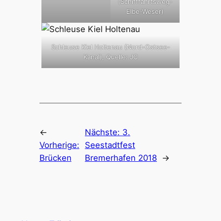
(Schifffahrtsweg-
Elbe-Weser)
Schleuse Kiel Holtenau (Nord-Ostsee-
Kanal), Quelle: JC
←
Nächste:
3.
Vorherige:
Seestadtfest
Brücken
Bremerhafen 2018
→