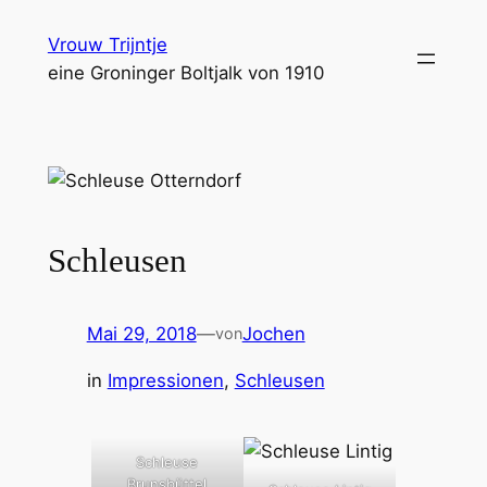
Zum
Vrouw Trijntje
Inhalt
eine Groninger Boltjalk von 1910
springen
Schleusen
Mai 29, 2018
—
Jochen
von
in
Impressionen
, 
Schleusen
Schleuse
Brunsbüttel