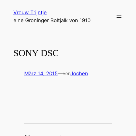
Zum
Vrouw Trijntje
Inhalt
eine Groninger Boltjalk von 1910
springen
SONY DSC
März 14, 2015
—
Jochen
von