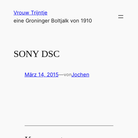
Zum
Vrouw Trijntje
Inhalt
eine Groninger Boltjalk von 1910
springen
SONY DSC
März 14, 2015
—
Jochen
von