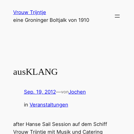
Zum
Vrouw Trijntje
Inhalt
eine Groninger Boltjalk von 1910
springen
ausKLANG
Sep. 19, 2012
—
Jochen
von
in
Veranstaltungen
after Hanse Sail Session auf dem Schiff
Vrouw Trijntje mit Musik und Catering